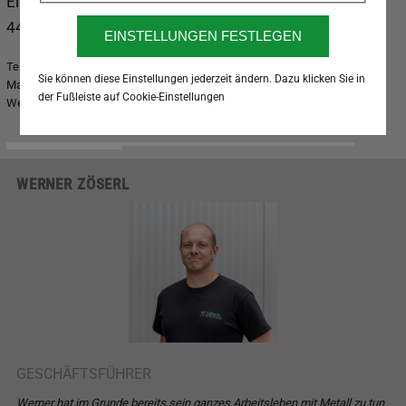
Eisenstraße 79
4462 Reichraming
Tel.:
+43 7254 20550
Sie können diese Einstellungen jederzeit ändern. Dazu klicken Sie in
Mail:
metalltechnik@zoeserl.at
der Fußleiste auf Cookie-Einstellungen
Web:
www.zoeserl.at
WERNER ZÖSERL
GESCHÄFTSFÜHRER
Werner hat im Grunde bereits sein ganzes Arbeitsleben mit Metall zu tun